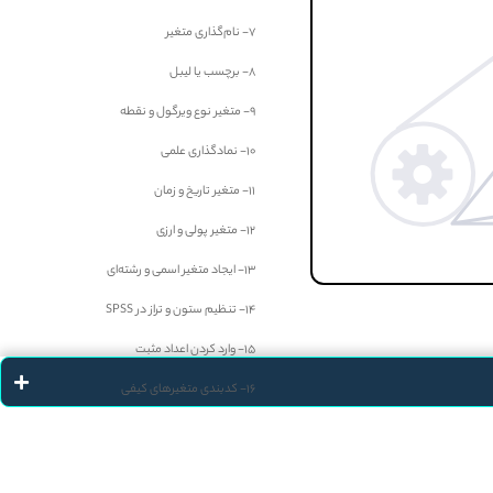
7- نام‌گذاری متغیر
8- برچسب یا لیبل
9- متغیر نوع ویرگول و نقطه
10- نمادگذاری علمی
11- متغیر تاریخ و زمان
12- متغیر پولی و ارزی
13- ایجاد متغیر اسمی و رشته‌ای
14- تنظیم ستون و تراز در SPSS
15- وارد کردن اعداد مثبت
16- کدبندی متغیرهای کیفی
17- تعیین مقیاس متغیرها
18- داده‌های گمشده