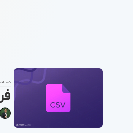
دسته:
د
فراخ