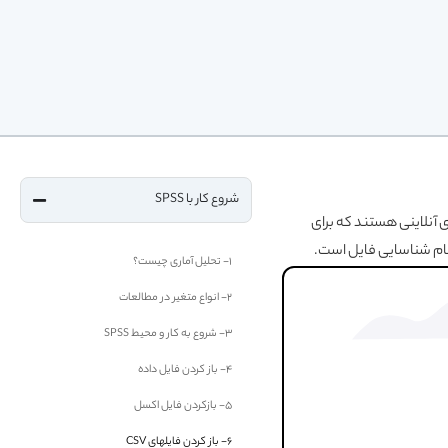
شروع کار با SPSS
لت‌فرم‌های آنلاینی هستند که برای
1- تحلیل آماری چیست؟
2- انواع متغیر در مطالعات
3- شروع به کار و محیط SPSS
4- باز کردن فایل داده
5- بازکردن فایل اکسل
6- باز کردن فایلهای CSV