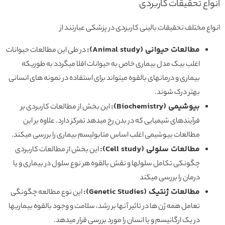
انواع تحقیقات کاربردی
انواع مختلف تحقیقات بالینی کاربردی در پزشکی عبارتند از
مطالعات حیوانی (Animal study):
در طی این مطالعات حیوانات
اغلب بیک مدل بیماری خاص به حیوانات اقلا میگردد به طوریکه
بیماری و درمانهای بالقوه میتواند برای استفاده در نمونه های انسانی
بهتر درک شوند.
بیوشیمی (Biochemistry):
این بخش از مطالعات کاربردی بر
فرآیندهای شیمیایی که در بدن رخ میدهد تمرکز دارد. علاوه بر این
مطالعات بیوشیمی اغلب اساس متابولیسم بیماری را بررسی میکند.
مطالعات سلولی (Cell study):
این بخش از مطالعات کاربردی
چگونکی تکامل سلولها و نقش بالقوه هر نوع سلول در بیماری و یا
درمان را بررسی میکند
مطالعات ژنتیک (Genetic Studies):
این نوع مطالعه چگونگی
تعامل همه ژن ها در تاثیر آنها بر رشد، سلامت و وجود بالقوه بیماریها
در یک ارگانیسم و یا انسان را مورد بررسی قرار میدهد.