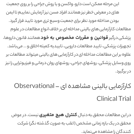
این مرحله ممکن است دارو، واکسن و یا روش جراحی را بر روی جمعیت
های در معرض خطر نیز همانند افراد مسن نیز آزمایش نماییم تا ایمن
بودن مداخله مورد نظر برای جمعیت وسیع تری مورد تایید قرار گیرد.
مطالعات کارآزمایی های بالینی مداخله ای بر خلاف انواع مطالعات در علوم
قوانین و مقررات مخصوص به خود
پزشکی درگیر
همانند قانون داروها،
تجهیزات پزشکی، تایید مطالعات دارویی، تاییدیه کمیته اخلاق و … می‌باشد.
علاوه بر این مطالعات مداخله ای در کارآزمایی های بالینی میتواند مطالعات بر
روی وسایل پزشکی، روشهای جراحی، روشهای روان درمانی و فیزیوتراپی را نیز
در برگیرد.
کارآزمایی بالینی مشاهده ای – Observational
Clinical Trial
کنترل هیچ متغیری
در این مطالعات محقق به دنبال
نیست. در عوض
محقق در یک بازه زمانی مشخص (اغلب به صورت گذشته نگر) شرکت
کنندگان را مشاهده می‌نماید.