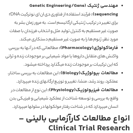
مهندسی ژنتیک (Genetic Engineering/Gene
sequencing):
فرآیند استفاده از فناوری دی ان ای نوترکیت rDNA
برای تغییر در ترکیب ژنتیکی ارگانیسم است. به مرور زمان بشر به
صورت غیر مستقیم به کنترل تولید مثل و انتخاب فرزندان با صفات
مورد نظر، ژنوم ها را به صورت غیر مستقیم دستکاری میکند.
فارماکولوژی(Pharmacology):
مطالعاتی که در آنها به بررسی
واکنش های متقابل داروها یا مواد شیمیایی بر موجودات زنده و ثراتی
که این ترکیبات بر موجودات زنده میگذارد پرداخته میشود.
مطالعات بیولوژیک(Biology):
این مطالعات به بررسی ساختار،
عملکرد، روند رشد، منشا، تغییر و توزیع ارگانهای زنده میپردازد.
مطالعات فیزیولوزیک(Physiology):
این نوع از مطالعات در
واقع به بررسی و توسعه شناخت از عملکرد شیمیایی و فیزیکی بدن
انسان میپردازد که در شناخت رفتار مولکولها در سلولها میپردازد.
انواع مطالعات کارآزمایی بالینی –
Clinical Trial Research