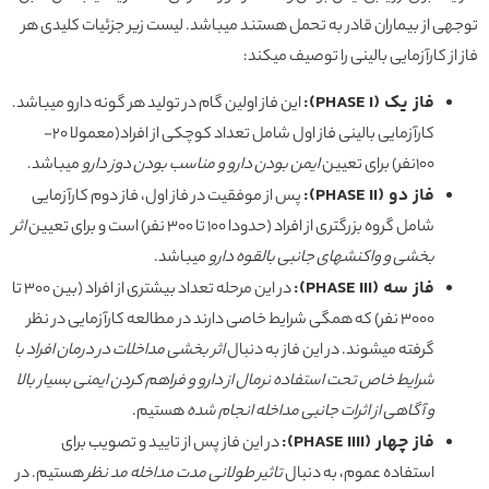
توجهی از بیماران قادر به تحمل هستند میباشد. لیست زیر جزئیات کلیدی هر
فاز از کارآزمایی بالینی را توصیف میکند:
فاز یک (PHASE I):
این فاز اولین گام در تولید هر گونه دارو میباشد.
کارآزمایی بالینی فاز اول شامل تعداد کوچکی از افراد(معمولا 20-
100نفر) برای تعیین
ایمن بودن دارو و مناسب بودن دوز دارو
میباشد.
فاز دو (PHASE II):
پس از موفقیت در فاز اول، فاز دوم کارآزمایی
شامل گروه بزرگتری از افراد (حدودا 100 تا 300 نفر) است و برای تعیین
اثر
بخشی و واکنشهای جانبی بالقوه دارو
میباشد.
فاز سه (PHASE III):
در این مرحله تعداد بیشتری از افراد (بین 300 تا
3000 نفر) که همگی شرایط خاصی دارند در مطالعه کارآزمایی در نظر
گرفته میشوند. در این فاز به دنبال
اثر بخشی مداخلات در درمان افراد با
شرایط خاص تحت استفاده نرمال از دارو و فراهم کردن ایمنی بسیار بالا
و آگاهی از اثرات جانبی مداخله انجام شده
هستیم.
فاز چهار (PHASE IIII):
در این فاز پس از تایید و تصویب برای
استفاده عموم، به دنبال
تاثیر طولانی مدت مداخله مد نظر
هستیم. در