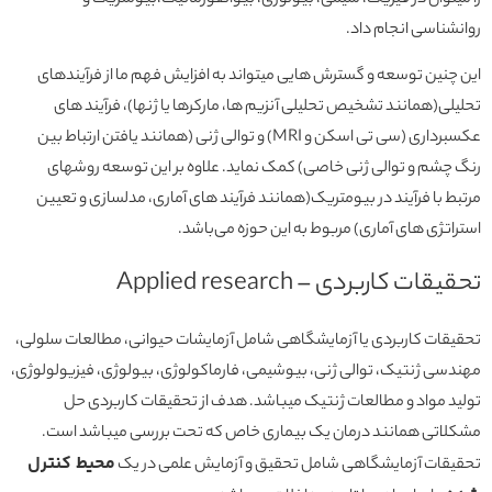
روانشناسی انجام داد.
این چنین توسعه و گسترش هایی میتواند به افزایش فهم ما از فرآیندهای
تحلیلی(همانند تشخیص تحلیلی آنزیم ها، مارکرها یا ژنها)، فرآیند های
عکسبرداری (سی تی اسکن و MRI) و توالی ژنی (همانند یافتن ارتباط بین
رنگ چشم و توالی ژنی خاصی) کمک نماید. علاوه بر این توسعه روشهای
مرتبط با فرآیند در بیومتریک(همانند فرآیند های آماری، مدلسازی و تعیین
استراتژی های آماری) مربوط به این حوزه می‌باشد.
تحقیقات کاربردی – Applied research
تحقیقات کاربردی یا آزمایشگاهی شامل آزمایشات حیوانی، مطالعات سلولی،
مهندسی ژنتیک، توالی ژنی، بیوشیمی، فارماکولوژی، بیولوژی، فیزیولولوژی،
تولید مواد و مطالعات ژنتیک میباشد. هدف از تحقیقات کاربردی حل
مشکلاتی همانند درمان یک بیماری خاص که تحت بررسی میباشد است.
محیط کنترل
تحقیقات آزمایشگاهی شامل تحقیق و آزمایش علمی در یک